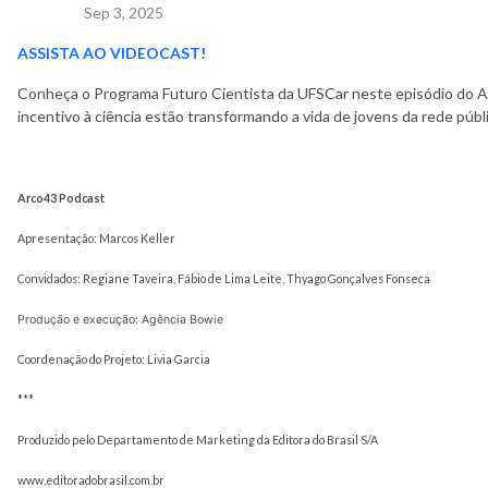
Sep 3, 2025
ASSISTA AO VIDEOCAST!
Conheça o Programa Futuro Cientista da UFSCar neste episódio do A
incentivo à ciência estão transformando a vida de jovens da rede públi
Arco43 Podcast
Apresentação: Marcos Keller
Convidados: Regiane Taveira, Fábio de Lima Leite, Thyago Gonçalves Fonseca
Produção e execução: Agência Bowie
Coordenação do Projeto: Livia Garcia
***
Produzido pelo Departamento de Marketing da Editora do Brasil S/A
www.editoradobrasil.com.br