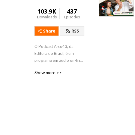
103.9K
437
Downloads
Episodes
Share
RSS
O Podcast Arco43, da 
Editora do Brasil, é um 
programa em áudio on-line 
dedicado a todos os 
Show more >>
professores, educadores e 
gestores que fazem da 
educação sua missão e seu 
valor principal. Nosso 
objetivo é divulgar 
informações atualizadas, 
temas relevantes e 
tendências relativas à área 
da educação por meio da 