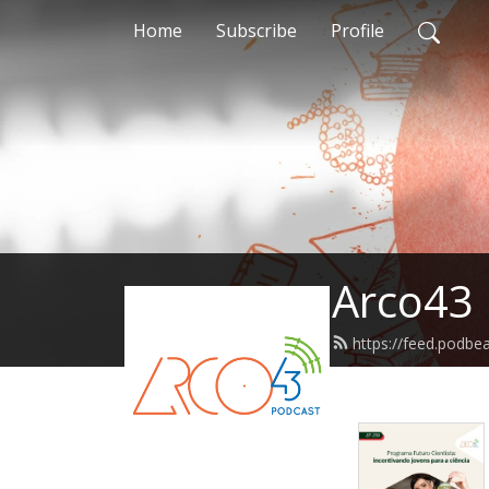
Home
Subscribe
Profile
Arco43
https://feed.podbe