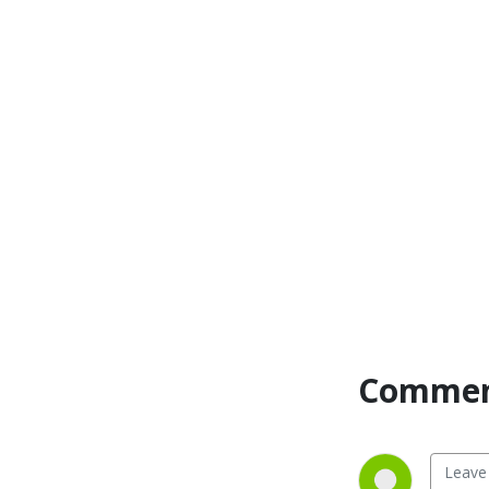
troca de ideias entre 
especialistas e formadores 
de opinião.
Commen