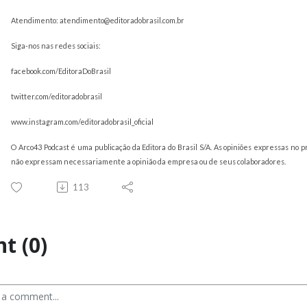
Atendimento: atendimento@editoradobrasil.com.br
Siga-nos nas redes sociais:
facebook.com/EditoraDoBrasil
twitter.com/editoradobrasil
www.instagram.com/editoradobrasil_oficial
O Arco43 Podcast é uma publicação da Editora do Brasil S/A. As opiniões expressas no 
não expressam necessariamente a opinião da empresa ou de seus colaboradores.
113
t (0)